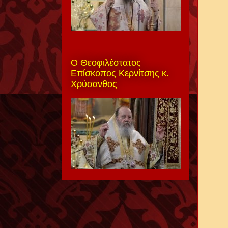
Ο Θεοφιλέστατος
Επίσκοπος Κερνίτσης κ.
Χρύσανθος