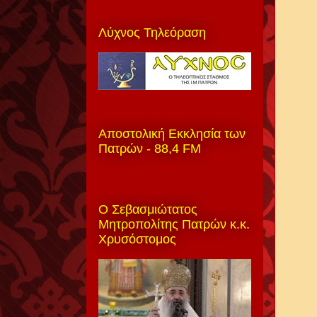
Λύχνος Τηλεόραση
Αποστολική Εκκλησία των
Πατρών - 88,4 FM
Ο Σεβασμιώτατος
Μητροπολίτης Πατρών κ.κ.
Χρυσόστομος