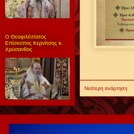
Ο Θεοφιλέστατος
Επίσκοπος Κερνίτσης κ.
Χρύσανθος
Νεότερη ανάρτηση