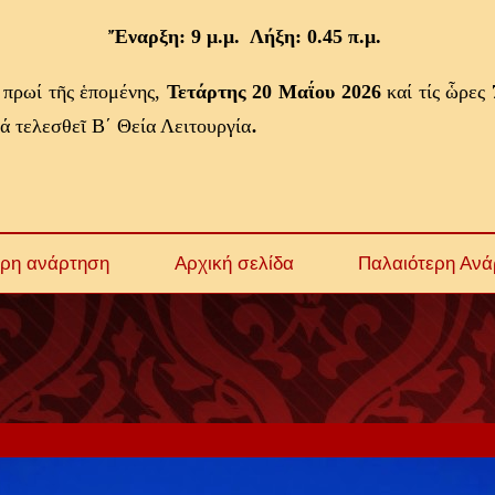
Ἔναρξη: 9 μ.μ.
Λήξη: 0.45 π.μ.
 πρωί τῆς ἑπομένης,
Τετάρτης 20 Μαΐου 2026
καί τίς ὧρες
.
ά τελεσθεῖ Β΄ Θεία Λειτουργία
ερη ανάρτηση
Αρχική σελίδα
Παλαιότερη Ανά