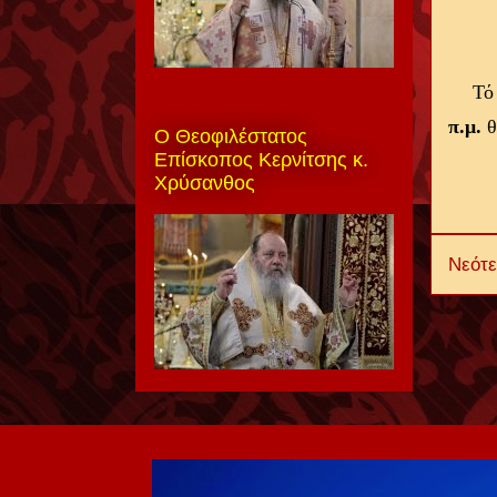
Τό
π.μ.
θ
Ο Θεοφιλέστατος
Επίσκοπος Κερνίτσης κ.
Χρύσανθος
Νεότ