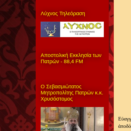
Λύχνος Τηλεόραση
Αποστολική Εκκλησία των
Πατρών - 88,4 FM
Ο Σεβασμιώτατος
Μητροπολίτης Πατρών κ.κ.
Χρυσόστομος
Εὐαγγ
ἀποδό