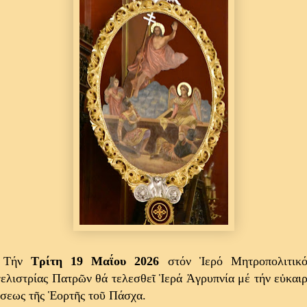
Τήν
Τρίτη 19 Μαΐου 2026
στόν Ἱερό Μητροπολιτικ
ελιστρίας Πατρῶν θά τελεσθεῖ Ἱερά Ἀγρυπνία μέ τήν εὐκαιρ
σεως τῆς Ἑορτῆς τοῦ Πάσχα.